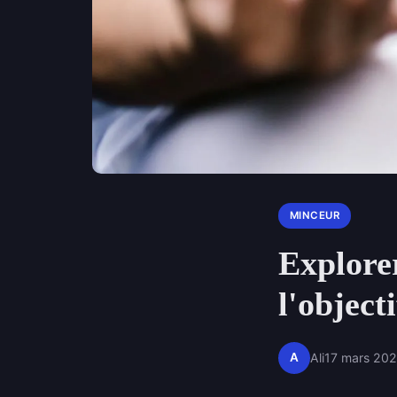
MINCEUR
Explorer
l'object
A
Ali
17 mars 20