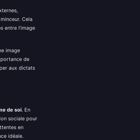
xternes,
 minceur. Cela
s entre l’image
une image
importance de
pper aux dictats
me de soi
. En
ion sociale pour
attentes en
ce idéale.