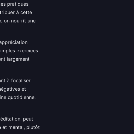
ues pratiques
tribuer à cette
, on nourrit une
appréciation
 simples exercices
ent largement
nt à focaliser
négatives et
tine quotidienne,
éditation, peut
 et mental, plutôt