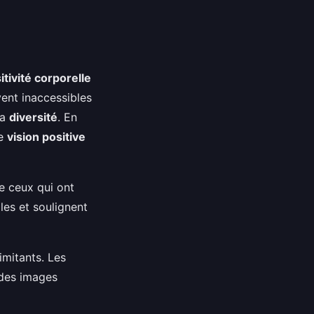
itivité corporelle
vent inaccessibles
la
diversité
. En
ne
vision positive
e ceux qui ont
les et soulignent
imitants. Les
 des images