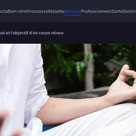
Actu
Bien-etre
Grossesse
Maladie
Minceur
Professionnels
Sante
Senior
soi et l'objectif d'un corps mince