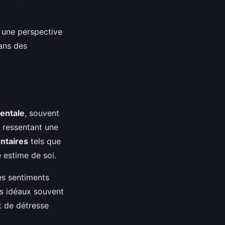
 une perspective
dans des
entale
, souvent
 ressentant une
entaires
tels que
e estime de soi.
es sentiments
es idéaux souvent
t de détresse