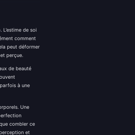
e
. L’estime de soi
ondément comment
cela peut déformer
 et perçue.
éaux de beauté
souvent
parfois à une
corporels. Une
perfection
 que combler ce
perception et