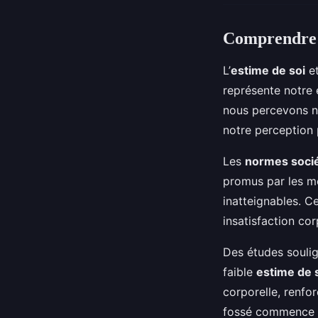
Comprendre l
L’
estime de soi
et
représente notre 
nous percevons 
notre perception 
Les
normes socié
promus par les m
inatteignables. C
insatisfaction co
Des études soulign
faible
estime de 
corporelle, renfo
fossé commence pa