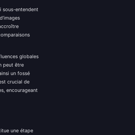
ui sous-entendent
 d’images
accroître
 comparaisons
fluences globales
n peut être
insi un fossé
est crucial de
les, encourageant
itue une étape